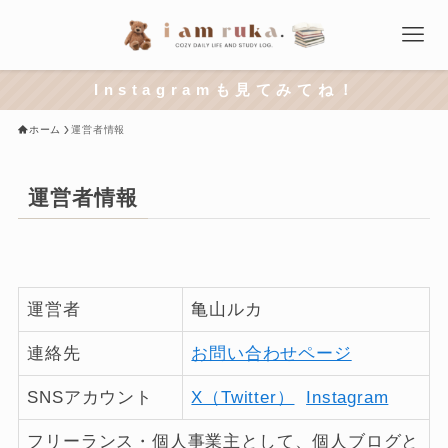
I n s t a g r a m も 見 て み て ね ！
ホーム
運営者情報
運営者情報
運営者
亀山ルカ
連絡先
お問い合わせページ
SNSアカウント
X（Twitter）
Instagram
フリーランス・個人事業主として、個人ブログと