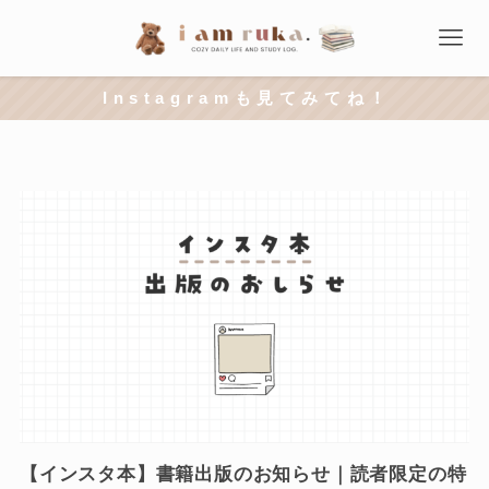
I n s t a g r a m も 見 て み て ね ！
【インスタ本】書籍出版のお知らせ｜読者限定の特