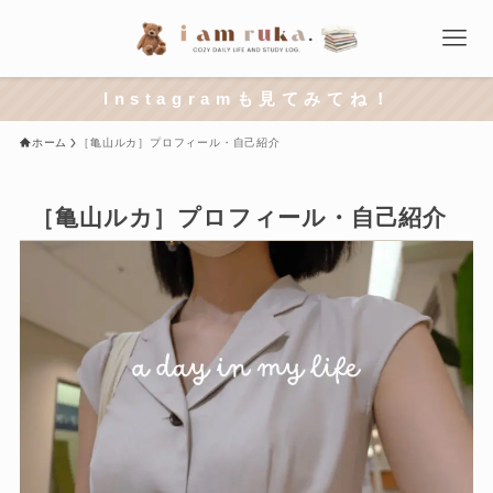
I n s t a g r a m も 見 て み て ね ！
ホーム
［亀山ルカ］プロフィール・自己紹介
［亀山ルカ］プロフィール・自己紹介