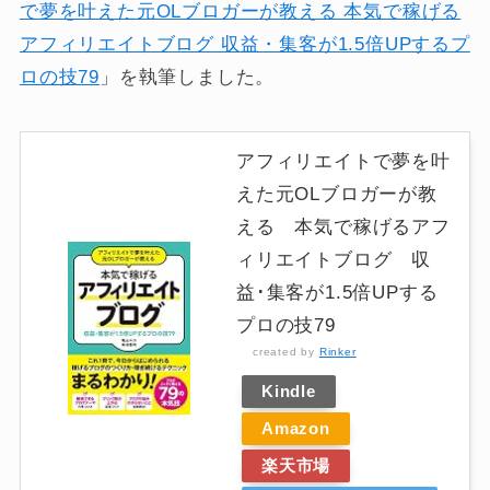
で夢を叶えた元OLブロガーが教える 本気で稼げる
アフィリエイトブログ 収益・集客が1.5倍UPするプ
ロの技79
」を執筆しました。
アフィリエイトで夢を叶
えた元OLブロガーが教
える 本気で稼げるアフ
ィリエイトブログ 収
益･集客が1.5倍UPする
プロの技79
created by
Rinker
Kindle
Amazon
楽天市場